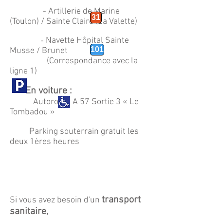
- Artillerie de Marine
31
(Toulon) / Sainte Claire (La Valette)
Navette Hôpital Sainte
-
101
Musse / Brunet
(Correspondance avec la
ligne 1)
- En voiture :
Autoroute A 57 Sortie 3 « Le
Tombadou »
Parking souterrain gratuit les
deux 1ères heures
transport
Si vous avez besoin d'un
sanitaire
,