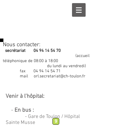
Nous contacter:
secrétariat
04 94 14 54 70
(accueil
téléphonique de 08:00 à 18:00
du lundi au vendredi)
fax
04 94 14 54 71
mail
orl.secretariat@ch-toulon.fr
Venir à l’hôpital:
-
En bus :
- Gare de Toulon / Hôpital
9
Sainte Musse