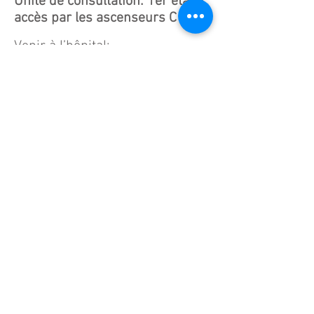
Unité de consultation:
1er étage
accès par les ascenseurs C
Venir à l’hôpital:
- En bus :
- Gare de Toulon / Hôpital
Sainte Musse
- Artillerie de Marine (Toulon) /
Sainte Claire (La Valette)
- Navette Hôpital Sainte Musse /
Brunet (Correspondance avec la ligne 1)
- En voiture :
Autoroute A 57 Sortie 3 « Le
Tombadou »
Parking souterrain gratuit les
deux 1ères heures
-