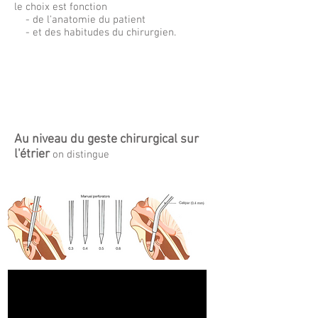
le choix est fonction
- de l'anatomie du patient
- et des habitudes du chirurgien.
Au niveau du geste chirurgical sur
l'étrier
on distingue
platinectomie
- la
, la plus ancienne, où
on enlève tout ou partie de la platine