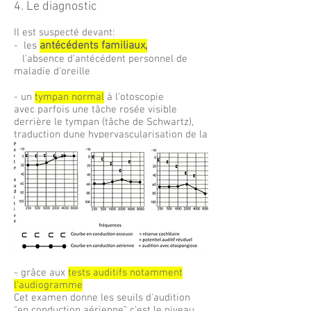
4. Le diagnostic
Il est suspecté devant:
antécédents familiaux,
- les
l'absence d'antécédent personnel de
maladie d'oreille
- un
tympan normal
à l'otoscopie
avec parfois une tâche rosée visible
derrière le tympan (tâche de Schwartz),
traduction dune hypervascularisation de la
muqueuse du promontoire
en phase active de l'otospongiose (10%
des cas)
- grâce aux
tests auditifs notamment
l'audiogramme
Cet examen donne les seuils d'audition
"en conduction aérienne" c'est le niveau