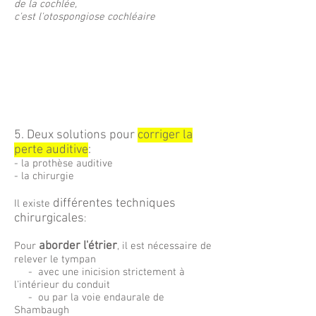
de la cochlée,
c'est l'otospongiose cochléaire
5. Deux solutions pour
corriger la
perte auditive
:
- la prothèse auditive
- la chirurgie
différentes techniques
Il existe
chirurgicales
:
aborder l'étrier
Pour
, il est nécessaire de
relever le tympan
- avec une inicision strictement à
l'intérieur du conduit
- ou par la voie endaurale de
Shambaugh