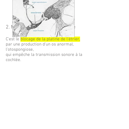
2. Mécanisme de l'otospongiose
C'est le
blocage de la platine de l'étrier,
par une production d'un os anormal,
l'otospongiose,
qui empêche la transmission sonore à la
cochlée.