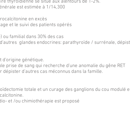
ire thyroïdienne se situe aux alentours de 1-2%.
énérale est estimée à 1/14,300
yrocalcitonine en excès
age et le suivi des patients opérés
é) ou familial dans 30% des cas
s d'autres glandes endocrines: parathyroïde / surrénale, dépis
 d'origine génétique.
ple prise de sang qui recherche d'une anomalie du gêne RET
r dépister d'autres cas méconnus dans la famille.
roïdectomie totale et un curage des ganglions du cou modulé e
ocalcitonine.
dio- et /ou chimiothérapie est proposé