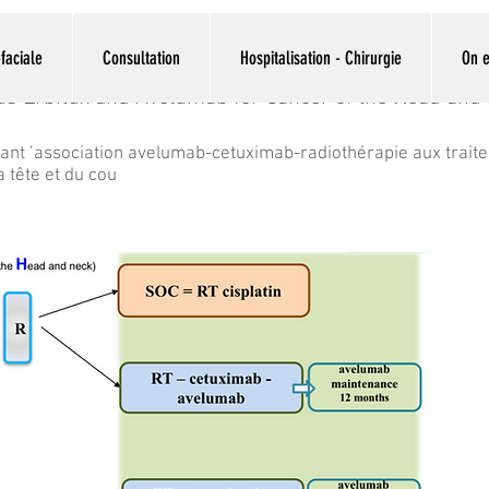
faciale
Consultation
Hospitalisation - Chirurgie
On e
lus
E
rbitux and Avelumab for
C
ancer of the
H
ead and 
ant ’association avelumab-cetuximab-radiothérapie aux trait
 tête et du cou