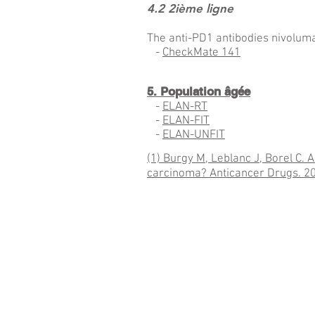
4.2 2ième ligne
The anti-PD1 antibodies nivolum
-
CheckMate 141
5. Population âgée
-
ELAN-RT
-
ELAN-FIT
-
ELAN-UNFIT
(1) Burgy M, Leblanc J, Borel C.
carcinoma? Anticancer Drugs. 20