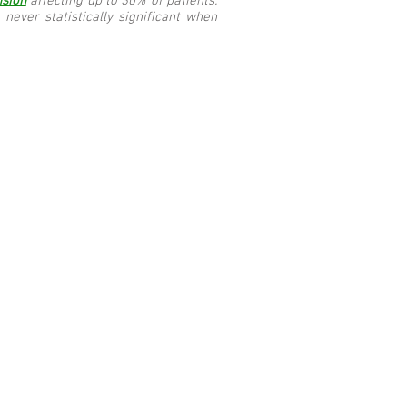
nsion
affecting up to 30% of patients:
never statistically significant when