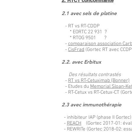
2. RTCT concomitante
2.1 avec sels de platine
- RT vs RT-CDDP
* EORTC 22 931 ?
* RTOG 9501 ?
-
comparaison association Car
-
CisFrad
(Gortec RT avec CCDP 
2.2. avec Erbitux
Des résultats contrastés
-
RT vs RT-Cetuximab (Bonner)
- Etudes du
Memorial Sloan-Ket
- RT-Cetux vs RT-Cetux-CT (Gort
2.3 avec immunothérapie
- inhibiteur IAP (phase II Gortec)
-
REACH
(Gortec 2017-01: évalu
- REWRITe (Gortec 2018-02: essa