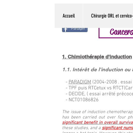
Accueil
Chirurgie ORL et cervico-
Partager
Cancers
1. Chimiothérapie d'induction
1.1. Intérêt de l'induction o
-
PARADIGM
(2004-2008 . essai 
- TPF puis RTCetux vs RTCT(Car
- DECIDE, ( essai arrêté précoce
- NCT01086826
The issue of induction chemotherapy
has been carried out over four ph
significant benefit in overall surviva
these studies, and a
significant num