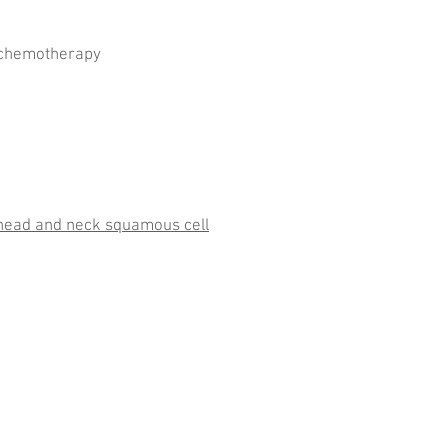
e chemotherapy
d head and neck squamous cell