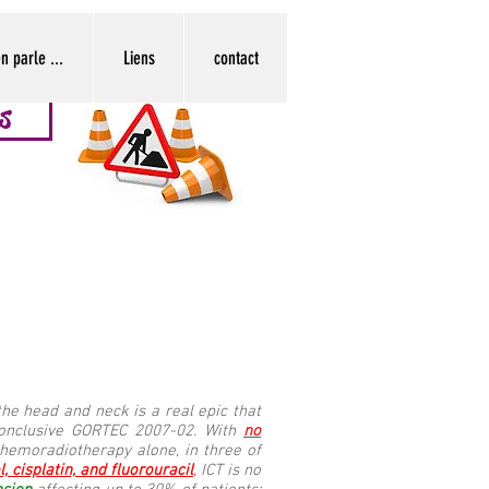
n parle ...
Liens
contact
s
he head and neck is a real epic that
conclusive GORTEC 2007-02. With
no
hemoradiotherapy alone, in three of
cisplatin, and fluorouracil
,
ICT is no