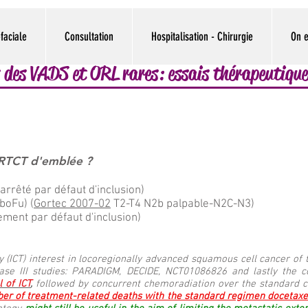
faciale
Consultation
Hospitalisation - Chirurgie
On e
 des VADS et ORL rares: essais thérapeutique
u RTCT d'emblée ?
arrêté par défaut d'inclusion)
boFu) (
Gortec 2007-02
T2-T4 N2b palpable-N2C-N3)
ment par défaut d'inclusion)
 (ICT) interest in locoregionally advanced squamous cell cancer of t
ase III studies: PARADIGM, DECIDE, NCT01086826 and lastly the 
l of ICT
,
followed by concurrent chemoradiation over the standard c
ber of treatment-related deaths with the standard regimen docetaxel, 