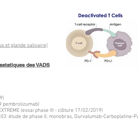
s et glande salivaire)
tastatiques des VADS
9)
9 pembrolizumab)
XTREME (essai phase III - clôture 17/02/2019)
étude de phase II, monobras, Durvalumab-Carboplatine-Pacli