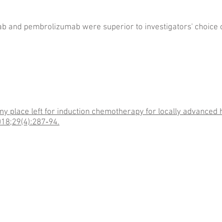
ab and pembrolizumab were superior to investigators' choic
 Any place left for induction chemotherapy for locally advance
18;29(4):287‑94.