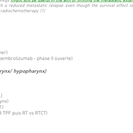
rategy
might still be useful in the aim of limiting the metastatic exte
th a reduced metastatic relapse even though the survival effect is 
 radiochemotherapy. (1)
ner)
embrolizumab - phase II ouverte)
arynx/ hypopharynx)
1)
ynx)
1)
PF puis RT vs RTCT)