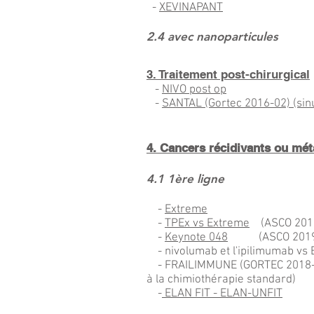
-
XEVINAPANT
2.4 avec nanoparticules
3. Traitement post-chirurgical
-
NIVO post op
-
SANTAL (Gortec 2016-02) (sinu
4. Cancers récidivants ou mé
4.1 1ère ligne
-
Extreme
-
TPEx vs Extreme
(ASCO 201
-
Keynote 048
(ASCO 201
- nivolumab et l'ipilimumab vs E
- FRAILIMMUNE (GORTEC 2018-03: 
à la chimiothérapie standard)
-
ELAN FIT - ELAN-UNFIT