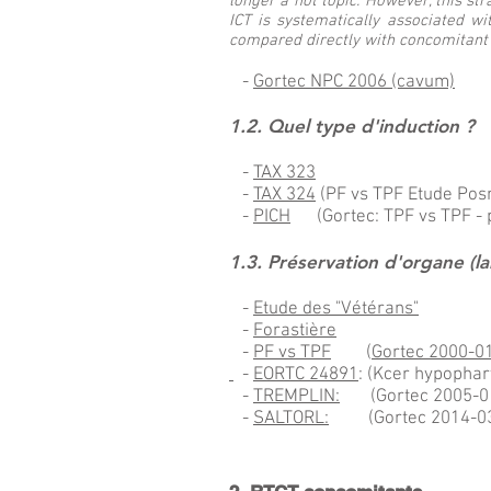
longer a hot topic. However, this st
ICT is systematically associated wi
compared directly with concomitant
-
Gortec NPC 2006 (cavum)
1.2. Quel type d'induction ?
-
TAX 323
-
TAX 324
(PF vs TPF Etude Pos
-
PICH
(Gortec: TPF vs TPF - p
1.3. Préservation d'organe (l
-
Etude des "Vétérans"
-
Forastière
-
PF vs TPF
(
Gortec 2000-0
-
EORTC 24891
: (Kcer hypophar
-
TREMPLIN:
(Gortec 2005-0
-
SALTORL:
(Gortec 2014-03 T