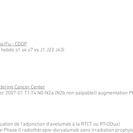
bo/Fu - CDDP
hebdo s1 s4 s7 vs J1 J22 J43)
tering Cancer Center
ec 2007-01 T1-T4 N0-N2a (N2b non palpable)) augmentation PF
ation de l'adjonction d'avelumab à la RTCT ou RT-CEtux)
i Phase II radiothérapie-durvalumab sans irradiation prophyl