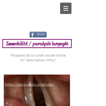
Share
Immobilité / paralysie laryngée
Paralysie de la corde vocale droite
(cf. description infra.)
CV Droite
https://voice.weill.cornell.edu/