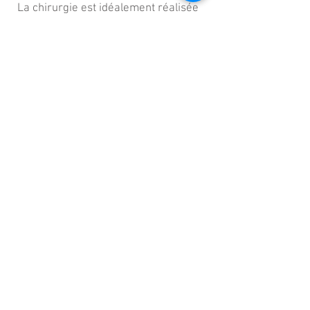
La chirurgie est idéalement réalisée
sous anesthésie locale
pour choisir la taille de l'implant qui
donnera le meilleur résultat vocal.
Elle nécessite une incision de la peau
du cou de quelques centimètres.
Il existe différents type d'implants:
a. en Silicone (implant de
Montgomery)